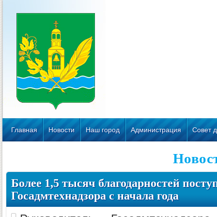
Главная
Новости
Наш город
Администрация
Совет д
Новос
Более 1,5 тысяч благодарностей посту
Госадмтехнадзора с начала года