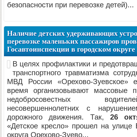
безопасности при перевозке детей)...
Наличие детских удерживающих устро
перевозке маленьких пассажиров про
Госавтоинспекции в городском округе
В целях профилактики и предотвра
транспортного травматизма сотру
МВД России «Орехово-Зуевское» е
время организовывают массовые п
недобросовестных водите
несовершеннолетних с нарушени
дорожного движения. Так,
26 окт
«Детское кресло» прошел на улице В
округа Орехово-Зуево...