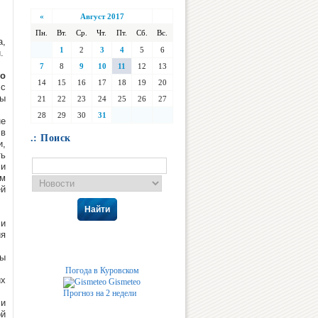
«
Август 2017
Пн.
Вт.
Ср.
Чт.
Пт.
Сб.
Вс.
а,
1
2
3
4
5
6
.
7
8
9
10
11
12
13
го
14
15
16
17
18
19
20
 с
лы
21
22
23
24
25
26
27
28
29
30
31
не
 в
.: Поиск
и,
ть
ми
ем
ей
Найти
 и
ия
ды
Погода в Куровском
их
Gismeteo
Прогноз на 2 недели
 и
ой