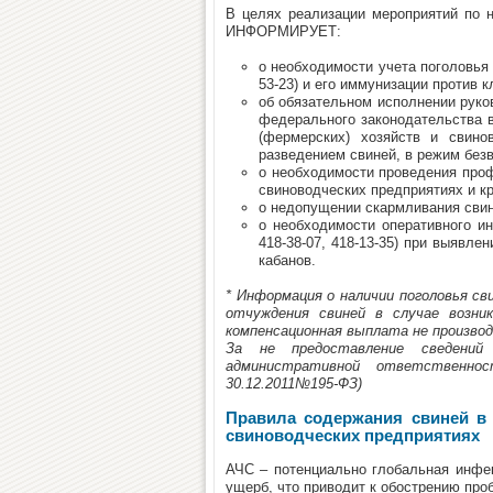
В целях реализации мероприятий п
ИНФОРМИРУЕТ:
о необходимости учета поголовья 
53-23) и его иммунизации против 
об обязательном исполнении руко
федерального законодательства в
(фермерских) хозяйств и свин
разведением свиней, в режим без
о необходимости проведения проф
свиноводческих предприятиях и к
о недопущении скармливания свин
о необходимости оперативного 
418-38-07, 418-13-35) при выявл
кабанов.
* Информация о наличии поголовья св
отчуждения свиней в случае возн
компенсационная выплата не произво
За не предоставление сведений
административной ответственно
30.12.2011№195-ФЗ)
Правила содержания свиней в 
свиноводческих предприятиях
АЧС – потенциально глобальная инфек
ущерб, что приводит к обострению пр