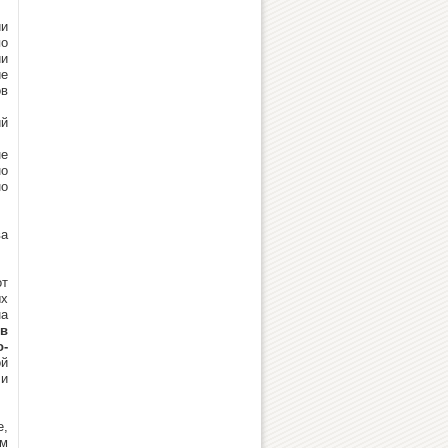
ии
по
ии
ие
ов
ий
не
но
но
ва
от
ых
на
в
о-
ой
 и
е,
м