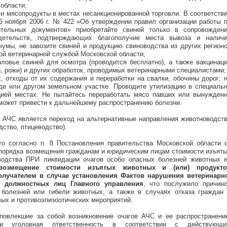
области;
 и мясопродукты в местах несанкционированной торговли. В соответств
6 ноября 2006 г. № 422 «Об утверждении правил организации работы 
ительных документов» приобретайте свиней только в сопровожден
детельств, подтверждающих благополучие места вывоза и налич
чумы, не завозите свиней и продукцию свиноводства из других регион
ной ветеринарной службой Московской области;
ловье свиней для осмотра (проводится бесплатно), а также вакцинац
й, рожи) и других обработок, проводимых ветеринарными специалистами;
 отходы от их содержания и переработки на свалки, обочины дорог; 
оде или другом земельном участке. Проводите утилизацию в специаль
цией местах. Не пытайтесь переработать мясо павших или вынужден
 может привести к дальнейшему распространению болезни.
 АЧС является переход на альтернативные направления животноводст
дство, птицеводство).
то согласно п. 8 Постановления правительства Московской области 
 порядка возмещения гражданам и юридическим лицам стоимости изъят
водства ПРИ ликвидации очагов особо опасных болезней животных 
возмещение стоимости изъятых животных и (или) продукто
олучателем в случае установления Фактов нарушения ветеринарн
й должностных лиц Главного управления
, что послужило причин
 болезней или гибели животных, а также в случаях отказа граждан
ых и противоэпизоотических мероприятий.
 повлекшие за собой возникновение очагов АЧС и ее распространени
 и уголовная ответственность в соответствии с действующи