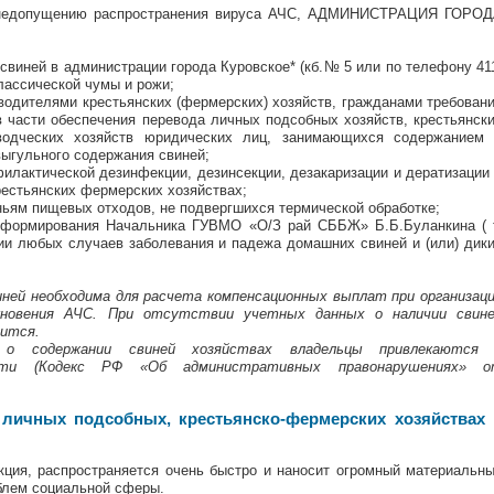
о недопущению распространения вируса АЧС, АДМИНИСТРАЦИЯ ГОРО
свиней в администрации города Куровское* (кб.№ 5 или по телефону 41
классической чумы и рожи;
водителями крестьянских (фермерских) хозяйств, гражданами требован
 части обеспечения перевода личных подсобных хозяйств, крестьянск
оводческих хозяйств юридических лиц, занимающихся содержанием
выгульного содержания свиней;
илактической дезинфекции, дезинсекции, дезакаризации и дератизации
рестьянских фермерских хозяйствах;
ьям пищевых отходов, не подвергшихся термической обработке;
информирования Начальника ГУВМО «О/З рай СББЖ» Б.Б.Буланкина ( 
ении любых случаев заболевания и падежа домашних свиней и (или) дик
иней необходима для расчета компенсационных выплат при организац
икновения АЧС. При отсутствии учетных данных о наличии свин
дится.
 о содержании свиней хозяйствах владельцы привлекаются 
сти (Кодекс РФ «Об административных правонарушениях» о
личных подсобных, крестьянско-фермерских хозяйствах 
ция, распространяется очень быстро и наносит огромный материальн
облем социальной сферы.