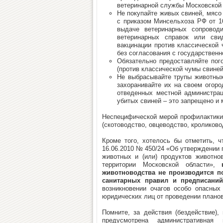
ветеринарной службы Московской 
Не покупайте живых свиней, мясо
с приказом Минсельхоза РФ от 1
выдаче ветеринарных сопровод
ветеринарных справок или сви
вакцинации против классической 
без согласования с государствен
Обязательно предоставляйте пого
(против классической чумы свине
Не выбрасывайте трупы животных,
захоранивайте их на своем огор
отведенных местной администра
убитых свиней – это запрещено и
Неспецифической мерой профилактики
(скотоводство, овцеводство, кроликово
Кроме того, хотелось бы отметить, ч
16.06.2010 № 450/24 «Об утверждении
животных и (или) продуктов животно
территории Московской области»,
животноводства не производится п
санитарных правил и предписани
возникновении очагов особо опасных
юридических лиц от проведении планов
Помните, за действия (бездействие),
предусмотрена административная