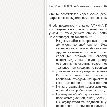
Погибают 100 % заболевших свиней. Ле
Свиньи заражаются через корма (особ
загрязнённые выделениями больных жи
Чтобы предотвратить занос АФРИКА
соблюдать несколько правил, кото
убоем и отчуждением свиней, зап
неблагополучной территории:
Не допускайте посторонних в сво
допускать вольной случки. Вл
свинарниках и сараях без выгула
другие животные, хищные птицы,
сплошные ограждения, оборуд
(ковриками) места въездов (вход
состоянии, исключить завоз не
транспортных средств, не прошедш
Для кормления и ухода за свинья
Исключите кормление свиней к
боенскими отходами (конфискаты)
животных подвергать обеззаражив
Не заготавливайте корма для жи
переработки грибов и лесных ягод
Проводите обработку свиней и п
насекомых (клещей, вшей, блох). 
Не осуществляйте подворный у
проведения ветеринарно-санитар