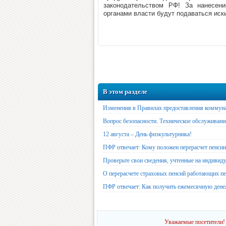
законодательством РФ! За нанесен
органами власти будут подаваться иск
В этом разделе
Изменения в Правилах предоставления коммун
Вопрос безопасности. Техническое обслуживани
12 августа – День физкультурника!
ПФР отвечает: Кому положен перерасчет пенсии 
Проверьте свои сведения, учтенные на индивид
О перерасчете страховых пенсий работающих п
ПФР отвечает: Как получить ежемесячную ден
Уважаемые посетители! 