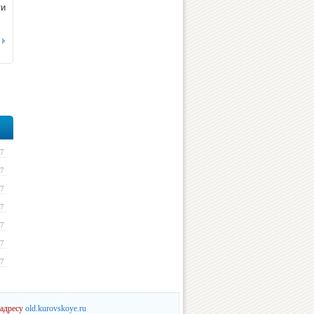
ти
17
17
17
17
17
17
17
 адресу
old.kurovskoye.ru