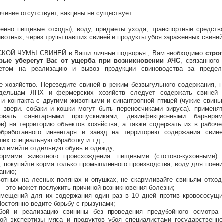
чение отсутствует, вакцины не существует.
енно пищевые отходы), воду, предметы ухода, транспортные средств
вотных, через трупы павших свиней и продукты убоя зараженных свиней
НСКОЙ ЧУМЫ СВИНЕЙ в Ваши личные подворья., Вам необходимо
стро
рые уберегут Вас от ущерба при возникновении АЧС
, связанного
ретом на реализацию и вывоз продукции свиноводства за преде
е хозяйство. Переведите свиней в режим безвыгульного содержания, 
адельцам ЛПХ и фермерских хозяйств следует содержать свиней
 и контакта с другими животными и синантропной птицей (чужие свинь
 звери, собаки и кошки могут быть переносчиками вируса), применя
овать санитарными пропускниками, дезинфекционными барьера
ов) на территорию объектов хозяйства, а также содержать их в рабоч
обработанного инвентаря и заезд на территорию содержания свин
их специальную обработку и т.д.;
ми имейте отдельную обувь и одежду;
ормами животного происхождения, пищевыми (столово-кухонными)
, покупайте корма только промышленного производства, воду для поен
анию;
вотных на лесных полянах и опушках, не скармливайте свиньям отхо
 – это может послужить причиной возникновения болезни;
омещений для их содержания один раз в 10 дней против кровососущ
Постоянно ведите борьбу с грызунами;
бой и реализацию свинины без проведения предубойного осмотра
ной экспертизы мяса и продуктов убоя специалистами государственн