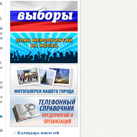
ДА
1-
ий
их
 и
 в
т.
их
ии
ей
к
т
и
ый
.: Календарь новостей