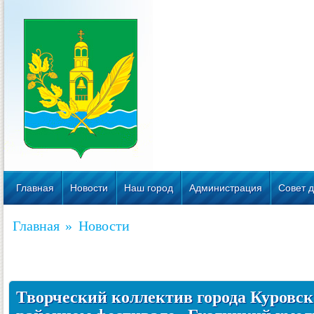
Главная
Новости
Наш город
Администрация
Совет д
Главная
»
Новости
Творческий коллектив города Куровск