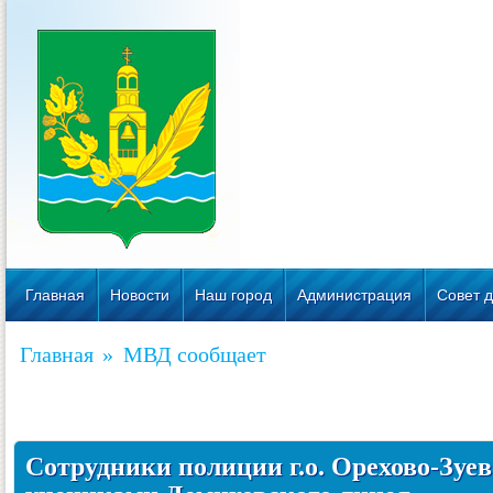
Главная
Новости
Наш город
Администрация
Совет д
Главная
»
МВД сообщает
Сотрудники полиции г.о. Орехово-Зуев