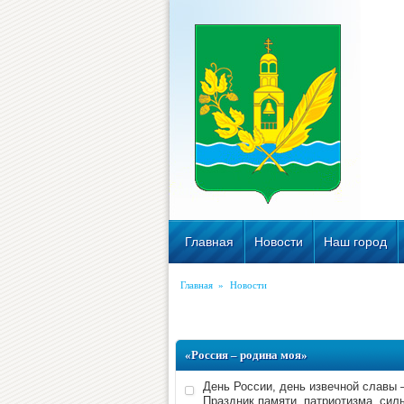
Главная
Новости
Наш город
Главная
»
Новости
«Россия – родина моя»
День России, день извечной славы 
Праздник памяти, патриотизма, сил