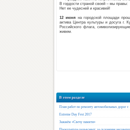
В гордости страной своей – мы правы:
Нет ее чудесней и красивей!
12 июня
на городской площади прошл
актива Центра культуры и досуга г. 
Российского флага, символизирующие
живем.
В этом разделе
План работ по ремонту автомобильных дорог г. 
Extreme Day Fest 2017
Зажжём «Свечу памяти»
Прокуратура разъясняет: за склонение несовер