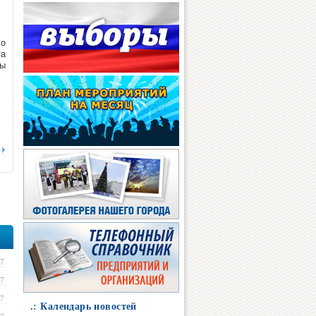
го
та
мы
17
17
17
.: Календарь новостей