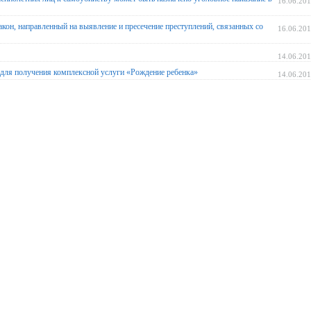
16.06.20
акон, направленный на выявление и пресечение преступлений, связанных со
16.06.20
14.06.20
ля получения комплексной услуги «Рождение ребенка»
14.06.20