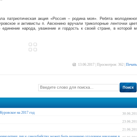
а патриотическая акция «Россия – родина моя». Ребята молодежно
Куровское и активисты п. Авсюнино вручали триколорные ленточки цве
 единение народа, уважение и гордость к своей стране, в которой 
13.06.2017 | Просмотров: 362 |
Печать
Поиск
Куровское на 2017 год
30.06.20
23.06.20
21.06.20
шеннолетних лиц к самоубийству может быть назначено уголовное наказание в