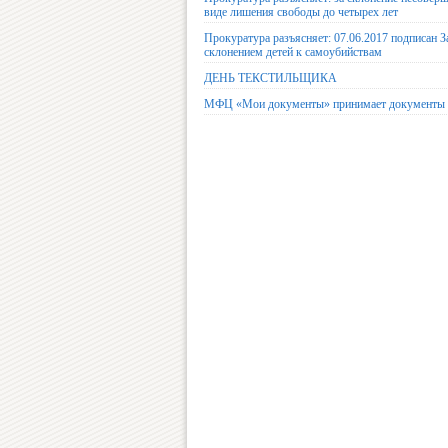
виде лишения свободы до четырех лет
Прокуратура разъясняет: 07.06.2017 подписан З
склонением детей к самоубийствам
ДЕНЬ ТЕКСТИЛЬЩИКА
МФЦ «Мои документы» принимает документы д