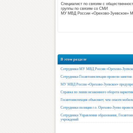
Специалист по связям с общественнос
группы по связям со СМИ
МУ МВД России «Орехово-Зуевское» М
В этом разделе
Сотрудники МУ МВД России «Орехово-Зуевское
Сотрудники Госавтоинспекции провели занятия 
МУ МВД России «Орехово-Зуевское» предупре
Справка по линии незаконного оборота наркоти
Госавтоинспекция объясняет, чем опасен мобил
Сотрудники полиции г.о. Орехово-Зуево прове
Сотрудники Управления образования, Госавтои
учреждений