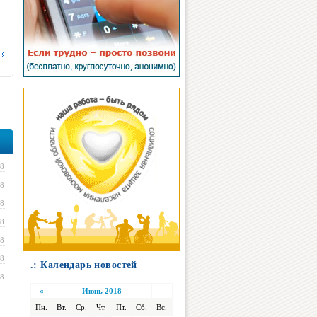
18
18
18
18
18
18
.: Календарь новостей
18
«
Июнь 2018
Пн.
Вт.
Ср.
Чт.
Пт.
Сб.
Вс.