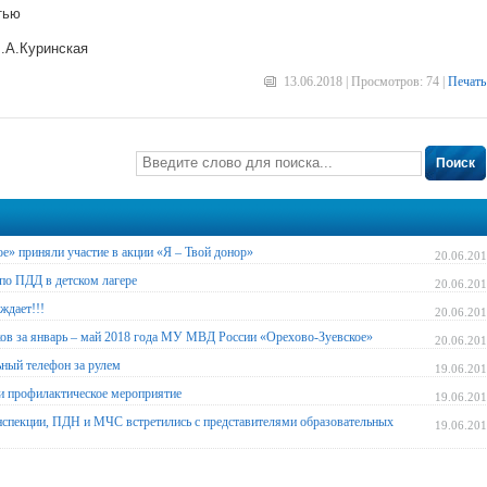
тью
.А.Куринская
13.06.2018 | Просмотров: 74 |
Печать
Поиск
» приняли участие в акции «Я – Твой донор»
20.06.20
по ПДД в детском лагере
20.06.20
ждает!!!
20.06.20
ков за январь – май 2018 года МУ МВД России «Орехово-Зуевское»
20.06.20
ьный телефон за рулем
19.06.20
ли профилактическое мероприятие
19.06.20
нспекции, ПДН и МЧС встретились с представителями образовательных
19.06.20