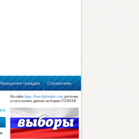
Обращения граждан
Справочник
На сайте
https://free-diplomiks.com
доступна
услуга купить диплом на бланке ГОЗНАК
ет
ло