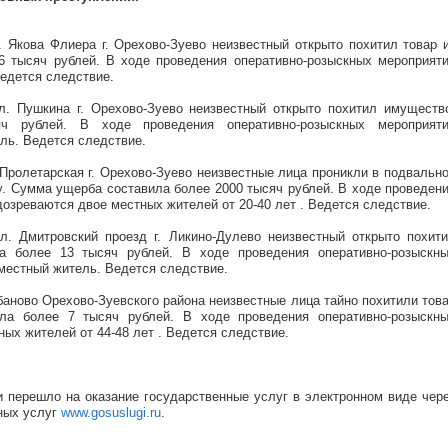
. Якова Флиера г. Орехово-Зуево неизвестный открыто похитил товар 
6 тысяч рублей. В ходе проведения оперативно-розыскных мероприят
едется следствие.
л. Пушкина г. Орехово-Зуево неизвестный открыто похитил имуществ
 рублей. В ходе проведения оперативно-розыскных мероприят
ль. Ведется следствие.
 Пролетарская г. Орехово-Зуево неизвестные лица проникли в подвальн
у. Сумма ущерба составила более 2000 тысяч рублей. В ходе проведен
озреваются двое местных жителей от 20-40 лет . Ведется следствие.
л. Дмитровский проезд г. Ликино-Дулево неизвестный открыто похит
 более 13 тысяч рублей. В ходе проведения оперативно-розыскн
местный житель. Ведется следствие.
абаново Орехово-Зуевского района неизвестные лица тайно похитили тов
ла более 7 тысяч рублей. В ходе проведения оперативно-розыскн
ых жителей от 44-48 лет . Ведется следствие.
 перешло на оказание государственные услуг в электронном виде чер
ных услуг
www.gosuslugi.ru
.