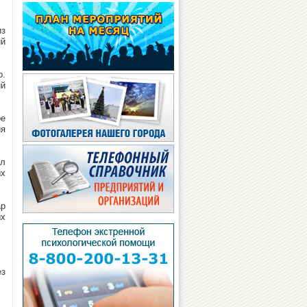
из
ий
о.
ий
ое
ия
ил
ых
ар
ых
ез