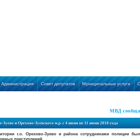
Администрация
Совет депутатов
Муниципальные услуги
МВД сообща
-Зуево и Орехово-Зуевского м.р. с 4 июня по 11 июня 2018 года
ритории г.о. Орехово-Зуево и района сотрудниками полиции бы
ловных преступлений.