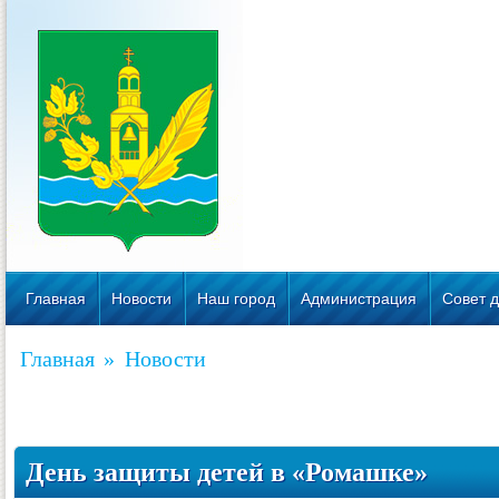
Главная
Новости
Наш город
Администрация
Совет д
Главная
»
Новости
День защиты детей в «Ромашке»