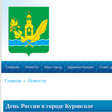
Главная
Новости
Наш город
Администрация
Совет д
Главная
»
Новости
День России в городе Куровское