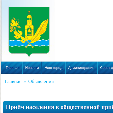
Главная
Новости
Наш город
Администрация
Совет д
Главная
»
Объявления
Приём населения в общественной при