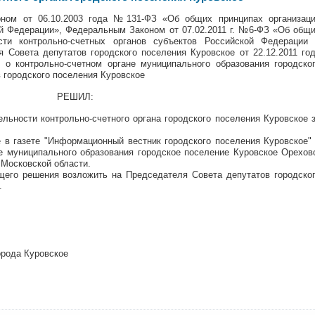
ном от 06.10.2003 года №131-ФЗ «Об общих принципах организац
й Федерации», Федеральным Законом от 07.02.2011 г. №6-ФЗ «Об общ
сти контрольно-счетных органов субъектов Российской Федерации
 Совета депутатов городского поселения Куровское от 22.12.2011 го
 контрольно-счетном органе муниципального образования городско
 городского поселения Куровское
РЕШИЛ:
ельности контрольно-счетного органа городского поселения Куровское 
 в газете "Информационный вестник городского поселения Куровское"
е муниципального образования городское поселение Куровское Орехов
 Московской области.
щего решения возложить на Председателя Совета депутатов городско
.
орода Куровское