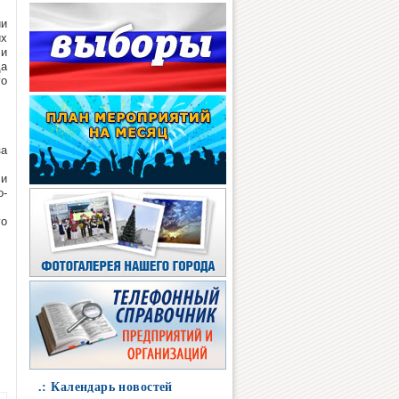
ии
их
 и
да
го
за
 и
о-
го
.: Календарь новостей