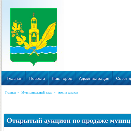
Главная
Новости
Наш город
Администрация
Совет д
Главная
»
Муниципальный заказ
»
Архив заказов
Открытый аукцион по продаже муниц